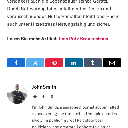
verlängert auch die Lebensdauer seines Geräts.
Durch Softwareupdates, intelligentes Design und
vorausschauendes Nutzerverhalten bleibt das iPhone
auch unter Hitzestress leistungsfähig und sicher.
Lesen Sie mehr Artikel:
Jean Pütz Krankenhaus
Facebook
Twitter
Pinterest
LinkedIn
Tumblr
Email
JohnSmith
Website
Facebook
Tumblr
I’m John Smith, a seasoned journalist committed
to uncovering the truth behind complex stories
involving public figures like celebrities,
politicians, and creators. I adhere to a strict