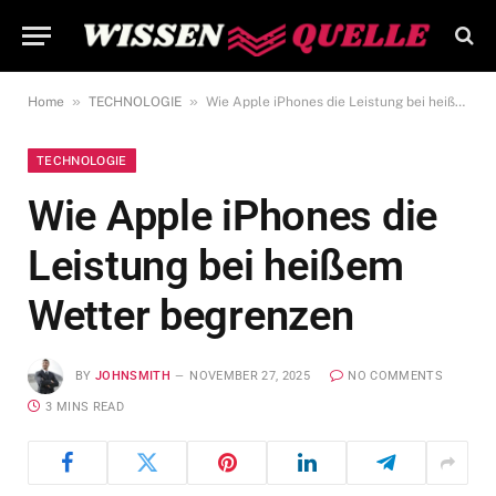
»
»
Home
TECHNOLOGIE
Wie Apple iPhones die Leistung bei heißem Wetter begrenzen
TECHNOLOGIE
Wie Apple iPhones die
Leistung bei heißem
Wetter begrenzen
BY
JOHNSMITH
NOVEMBER 27, 2025
NO COMMENTS
3 MINS READ