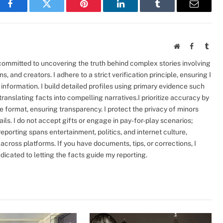
Facebook
Twitter
Pinterest
LinkedIn
Tumblr
Email
Website
Facebook
Tumb
 committed to uncovering the truth behind complex stories involving
ans, and creators. I adhere to a strict verification principle, ensuring I
information. I build detailed profiles using primary evidence such
 translating facts into compelling narratives.I prioritize accuracy by
e format, ensuring transparency. I protect the privacy of minors
ils. I do not accept gifts or engage in pay-for-play scenarios;
reporting spans entertainment, politics, and internet culture,
across platforms. If you have documents, tips, or corrections, I
icated to letting the facts guide my reporting.