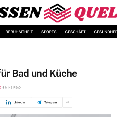
BERÜHMTHEIT
SPORTS
GESCHÄFT
GESUNDHEI
e
ür Bad und Küche
4 MINS READ
LinkedIn
Telegram