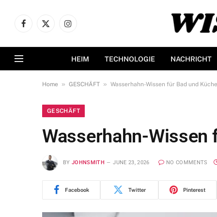
Facebook
X
Instagram
(Twitter)
HEIM
TECHNOLOGIE
NACHRICHT
»
»
Home
GESCHÄFT
Wasserhahn-Wissen für Bad und Küch
GESCHÄFT
Wasserhahn-Wissen f
BY
JOHNSMITH
JUNE 23, 2026
NO COMMENTS
Facebook
Twitter
Pinterest