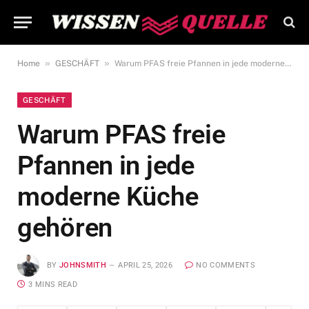
»
»
Home
GESCHÄFT
Warum PFAS freie Pfannen in jede moderne Küche gehören
GESCHÄFT
Warum PFAS freie
Pfannen in jede
moderne Küche
gehören
BY
JOHNSMITH
APRIL 25, 2026
NO COMMENTS
3 MINS READ