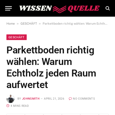
»
»
Home
GESCHÄFT
Parkettboden richtig wählen: Warum Echtholz jeden Raum aufwertet
GESCHÄFT
Parkettboden richtig
wählen: Warum
Echtholz jeden Raum
aufwertet
BY
JOHNSMITH
APRIL 21, 2026
NO COMMENTS
4 MINS READ