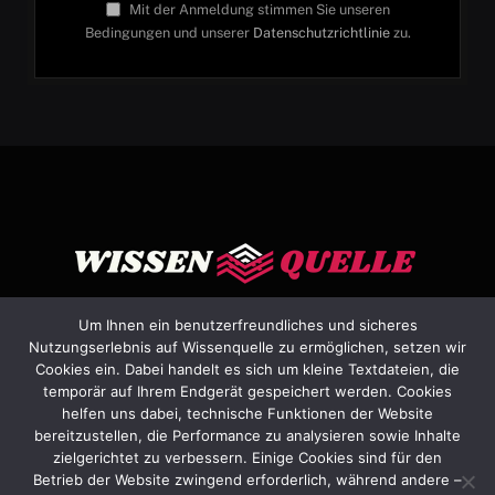
Mit der Anmeldung stimmen Sie unseren
Bedingungen und unserer
Datenschutzrichtlinie
zu.
Um Ihnen ein benutzerfreundliches und sicheres
Nutzungserlebnis auf Wissenquelle zu ermöglichen, setzen wir
Cookies ein. Dabei handelt es sich um kleine Textdateien, die
Facebook
X
Instagram
Pinterest
YouTube
Dribbble
temporär auf Ihrem Endgerät gespeichert werden. Cookies
(Twitter)
helfen uns dabei, technische Funktionen der Website
bereitzustellen, die Performance zu analysieren sowie Inhalte
HEIM
ÜBER UNS
KONTAKTIEREN SIE UNS
zielgerichtet zu verbessern. Einige Cookies sind für den
Betrieb der Website zwingend erforderlich, während andere –
ALLGEMEINE GESCHÄFTSBEDINGUNGEN