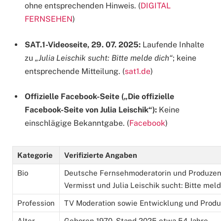
ohne entsprechenden Hinweis. (
DIGITAL
FERNSEHEN
)
SAT.1-Videoseite, 29. 07. 2025:
Laufende Inhalte
zu
„Julia Leischik sucht: Bitte melde dich“
; keine
entsprechende Mitteilung. (
sat1.de
)
Offizielle Facebook-Seite („Die offizielle
Facebook-Seite von Julia Leischik“):
Keine
einschlägige Bekanntgabe. (
Facebook
)
Kategorie
Verifizierte Angaben
Bio
Deutsche Fernsehmoderatorin und Produzent
Vermisst und Julia Leischik sucht: Bitte mel
Profession
TV Moderation sowie Entwicklung und Produk
Alter
Geboren 1970. Stand 2025 etwa 54 Jahre