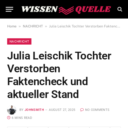
»
»
Home
NACHRICHT
Julia Leischik Tochter Verstorben Faktencheck und aktueller Stand
NACHRICHT
Julia Leischik Tochter
Verstorben
Faktencheck und
aktueller Stand
BY
JOHNSMITH
AUGUST 27, 2025
NO COMMENTS
6 MINS READ