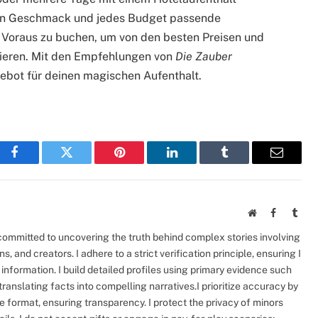
eden Geschmack und jedes Budget passende
im Voraus zu buchen, um von den besten Preisen und
tieren. Mit den Empfehlungen von
Die Zauber
gebot für deinen magischen Aufenthalt.
Facebook
Twitter
Pinterest
LinkedIn
Tumblr
Email
Website
Facebook
Tumb
 committed to uncovering the truth behind complex stories involving
ans, and creators. I adhere to a strict verification principle, ensuring I
information. I build detailed profiles using primary evidence such
 translating facts into compelling narratives.I prioritize accuracy by
e format, ensuring transparency. I protect the privacy of minors