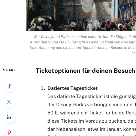
Wer Disneyland Paris besuchen möchte, hat die Möglichkeit
Aufenthalts und Flexibilität gibt es eine Vielzahl von Preiso
Ticketbuchung und die besten Tipps für deinen Besuch in Dis
Za
Ticketoptionen für deinen Besuch
SHARE
Datiertes Tagesticket
Das datierte Tagesticket ist die günsti
der Disney-Parks verbringen möchten. D
50 €, während ein Ticket für beide Par
diese Tickets im Voraus zu buchen, da 
der Nebensaison, etwa im Januar, könne