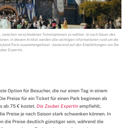
, zwischen verschiedenen Ticketoptionen zu wählen. Je nach Dauer des
ptionen. In diesem Artikel werden alle wichtigen Informationen rund um die
neyland Paris zusammengefasst – basierend auf den Empfehlungen von Die
uber Expertin.
gste Option für Besucher, die nur einen Tag in einem
ie Preise für ein Ticket für einen Park beginnen ab
ks ab 75 € kostet.
Die Zauber Expertin
empfiehlt,
die Preise je nach Saison stark schwanken können. In
n die Preise deutlich günstiger sein, während die