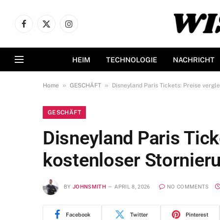
Facebook
X
Instagram
(Twitter)
HEIM
TECHNOLOGIE
NACHRICHT
»
»
Home
GESCHÄFT
Disneyland Paris Tickets: Preise vergl
GESCHÄFT
Disneyland Paris Tick
kostenloser Stornier
BY
JOHNSMITH
APRIL 8, 2026
NO COMMENTS
Facebook
Twitter
Pinterest