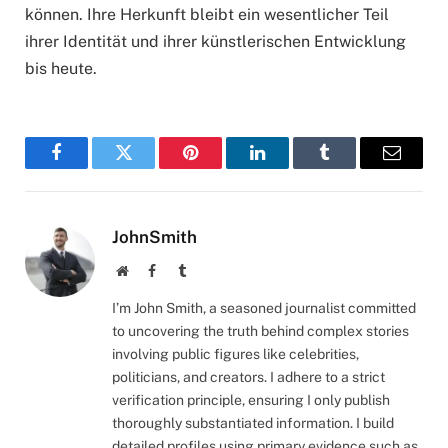
können. Ihre Herkunft bleibt ein wesentlicher Teil
ihrer Identität und ihrer künstlerischen Entwicklung
bis heute.
Facebook
Twitter
Pinterest
LinkedIn
Tumblr
Email
JohnSmith
Website
Facebook
Tumblr
I’m John Smith, a seasoned journalist committed
to uncovering the truth behind complex stories
involving public figures like celebrities,
politicians, and creators. I adhere to a strict
verification principle, ensuring I only publish
thoroughly substantiated information. I build
detailed profiles using primary evidence such as