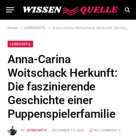
»
»
Home
LEBENSSTIL
Anna-Carina Woitschack Herkunft: Die faszinierende Geschichte einer Puppenspielerfamilie
LEBENSSTIL
Anna-Carina
Woitschack Herkunft:
Die faszinierende
Geschichte einer
Puppenspielerfamilie
BY
JOHNSMITH
DECEMBER 19, 2025
NO COMMENTS