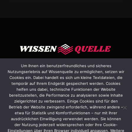
Um Ihnen ein benutzerfreundliches und sicheres
Nutzungserlebnis auf Wissenquelle zu ermöglichen, setzen wir
Cookies ein. Dabei handelt es sich um kleine Textdateien, die
Facebook
X
Instagram
Pinterest
YouTube
Dribbble
temporär auf Ihrem Endgerät gespeichert werden. Cookies
(Twitter)
helfen uns dabei, technische Funktionen der Website
bereitzustellen, die Performance zu analysieren sowie Inhalte
HEIM
ÜBER UNS
KONTAKTIEREN SIE UNS
zielgerichtet zu verbessern. Einige Cookies sind für den
Betrieb der Website zwingend erforderlich, während andere –
ALLGEMEINE GESCHÄFTSBEDINGUNGEN
etwa für Statistik und Komfortfunktionen – nur mit Ihrer
HAFTUNGSAUSSCHLUSS
DATENSCHUTZERKLÄRUNG
ausdrücklichen Einwilligung verwendet werden. Sie können
der Nutzung jederzeit widersprechen oder Ihre Cookie-
IMPRESSUM
Einstellungen über Ihren Browser individuell anpassen. Weitere