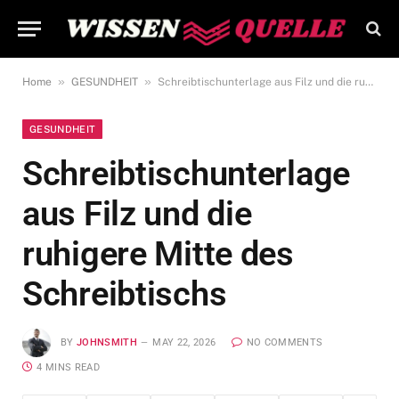
»
»
Home
GESUNDHEIT
Schreibtischunterlage aus Filz und die ruhigere Mitte des Schreibtischs
GESUNDHEIT
Schreibtischunterlage
aus Filz und die
ruhigere Mitte des
Schreibtischs
BY
JOHNSMITH
MAY 22, 2026
NO COMMENTS
4 MINS READ