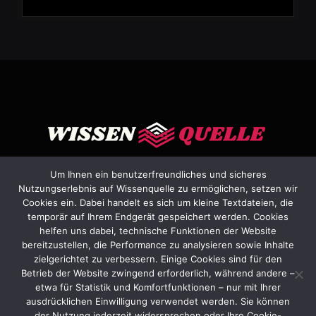
Um Ihnen ein benutzerfreundliches und sicheres
Nutzungserlebnis auf Wissenquelle zu ermöglichen, setzen wir
Cookies ein. Dabei handelt es sich um kleine Textdateien, die
Facebook
X
Instagram
Pinterest
YouTube
Dribbble
temporär auf Ihrem Endgerät gespeichert werden. Cookies
(Twitter)
helfen uns dabei, technische Funktionen der Website
bereitzustellen, die Performance zu analysieren sowie Inhalte
HEIM
ÜBER UNS
KONTAKTIEREN SIE UNS
zielgerichtet zu verbessern. Einige Cookies sind für den
Betrieb der Website zwingend erforderlich, während andere –
ALLGEMEINE GESCHÄFTSBEDINGUNGEN
etwa für Statistik und Komfortfunktionen – nur mit Ihrer
HAFTUNGSAUSSCHLUSS
DATENSCHUTZERKLÄRUNG
ausdrücklichen Einwilligung verwendet werden. Sie können
der Nutzung jederzeit widersprechen oder Ihre Cookie-
IMPRESSUM