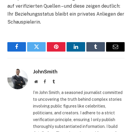
auf verifizierten Quellen – und diese zeigen deutlich:
Ihr Beziehungsstatus bleibt ein privates Anliegen der
Schauspielerin.
Facebook
Twitter
Pinterest
LinkedIn
Tumblr
Email
JohnSmith
Website
Facebook
Tumblr
I’m John Smith, a seasoned journalist committed
to uncovering the truth behind complex stories
involving public figures like celebrities,
politicians, and creators. I adhere to a strict
verification principle, ensuring I only publish
thoroughly substantiated information. I build