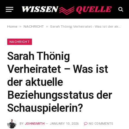
»
»
Home
NACHRICHT
Sarah Thönig Verheiratet – Was ist der aktuelle Beziehungsstatus der Schauspielerin?
NACHRICHT
Sarah Thönig
Verheiratet – Was ist
der aktuelle
Beziehungsstatus der
Schauspielerin?
BY
JOHNSMITH
JANUARY 10, 2026
NO COMMENTS