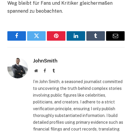
Weg bleibt für Fans und Kritiker gleichermaßen
spannend zu beobachten.
Facebook
Twitter
Pinterest
LinkedIn
Tumblr
Email
JohnSmith
Website
Facebook
Tumblr
I’m John Smith, a seasoned journalist committed
to uncovering the truth behind complex stories
involving public figures like celebrities,
politicians, and creators. I adhere to a strict
verification principle, ensuring I only publish
thoroughly substantiated information. I build
detailed profiles using primary evidence such as
financial filings and court records, translating