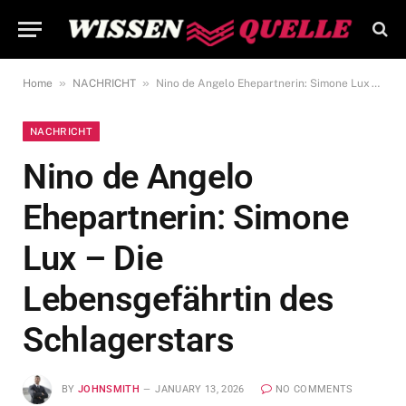
»
»
Home
NACHRICHT
Nino de Angelo Ehepartnerin: Simone Lux – Die Lebensgefährtin des Schlagerstars
NACHRICHT
Nino de Angelo
Ehepartnerin: Simone
Lux – Die
Lebensgefährtin des
Schlagerstars
BY
JOHNSMITH
JANUARY 13, 2026
NO COMMENTS