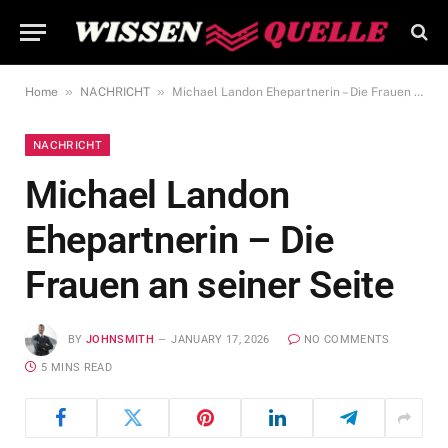
»
»
Home
NACHRICHT
Michael Landon Ehepartnerin – Die Frauen an seiner Seite
NACHRICHT
Michael Landon
Ehepartnerin – Die
Frauen an seiner Seite
BY
JOHNSMITH
JANUARY 17, 2026
NO COMMENTS
5 MINS READ