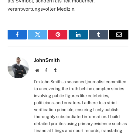
als Symbol, sondern als Teil moderner,
verantwortungsvoller Medizin.
Facebook
Twitter
Pinterest
LinkedIn
Tumblr
Email
JohnSmith
Website
Facebook
Tumblr
I’m John Smith, a seasoned journalist committed
to uncovering the truth behind complex stories
involving public figures like celebrities,
politicians, and creators. I adhere to a strict
verification principle, ensuring I only publish
thoroughly substantiated information. I build
detailed profiles using primary evidence such as
financial filings and court records, translating