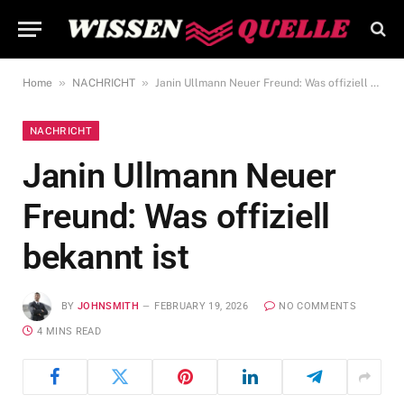
»
»
Home
NACHRICHT
Janin Ullmann Neuer Freund: Was offiziell bekannt ist
NACHRICHT
Janin Ullmann Neuer
Freund: Was offiziell
bekannt ist
BY
JOHNSMITH
FEBRUARY 19, 2026
NO COMMENTS
4 MINS READ