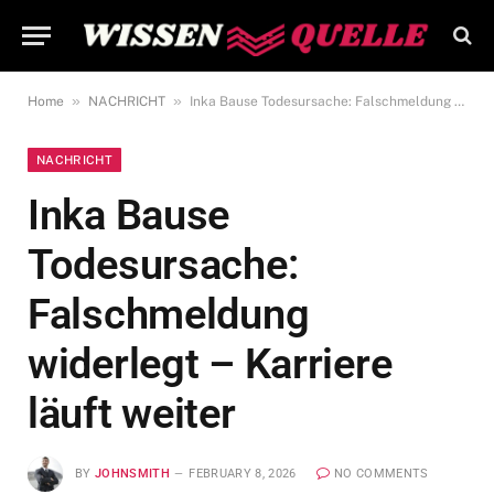
»
»
Home
NACHRICHT
Inka Bause Todesursache: Falschmeldung widerlegt – Karriere läuft weiter
NACHRICHT
Inka Bause
Todesursache:
Falschmeldung
widerlegt – Karriere
läuft weiter
BY
JOHNSMITH
FEBRUARY 8, 2026
NO COMMENTS