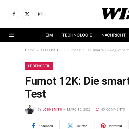
Facebook
X
Instagram
(Twitter)
HEIM
TECHNOLOGIE
NACHRICHT
»
»
Home
LEBENSSTIL
Fumot 12K: Die smarte Einweg-Vape mi
LEBENSSTIL
Fumot 12K: Die smart
Test
BY
JOHNSMITH
MARCH 2, 2026
NO COMMENTS
Facebook
Twitter
Pinterest