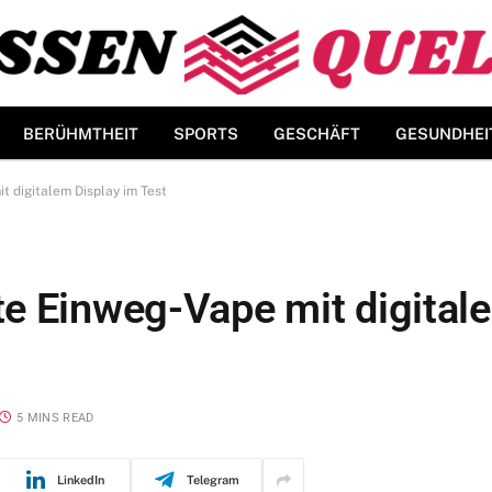
BERÜHMTHEIT
SPORTS
GESCHÄFT
GESUNDHEI
t digitalem Display im Test
e Einweg-Vape mit digital
5 MINS READ
LinkedIn
Telegram