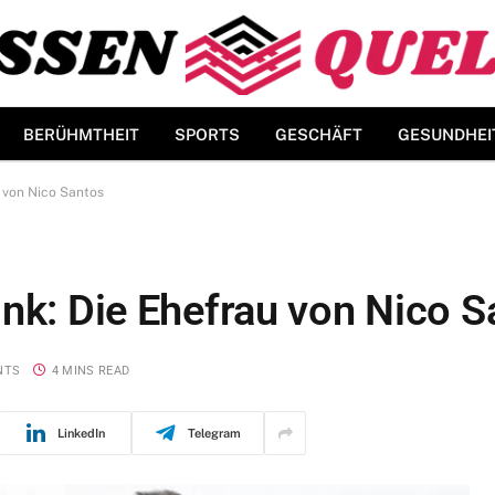
BERÜHMTHEIT
SPORTS
GESCHÄFT
GESUNDHEI
 von Nico Santos
ink: Die Ehefrau von Nico 
NTS
4 MINS READ
LinkedIn
Telegram