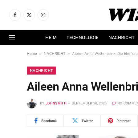
Facebook
X
Instagram
(Twitter)
HEIM
TECHNOLOGIE
NACHRICHT
»
»
Home
NACHRICHT
Aileen Anna Wellenbrink: Die Ehefrau
NACHRICHT
Aileen Anna Wellenbr
BY
JOHNSMITH
SEPTEMBER 20, 2025
NO COMME
Facebook
Twitter
Pinterest