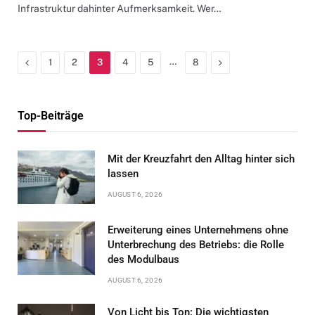
Infrastruktur dahinter Aufmerksamkeit. Wer…
Previous
…
Next
1
2
3
4
5
8
Top-Beiträge
Mit der Kreuzfahrt den Alltag hinter sich
lassen
AUGUST 6, 2026
Erweiterung eines Unternehmens ohne
Unterbrechung des Betriebs: die Rolle
des Modulbaus
AUGUST 6, 2026
Von Licht bis Ton: Die wichtigsten