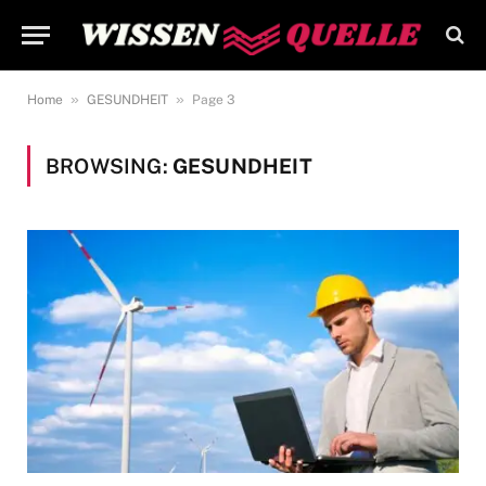
»
»
Home
GESUNDHEIT
Page 3
BROWSING:
GESUNDHEIT